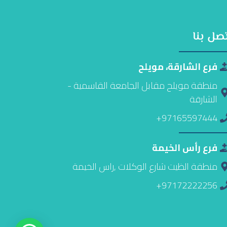
تصل بنا
فرع الشارقة، مويلح
منطقة مويلح مقابل الجامعة القاسمية -
الشارقة
97165597444+
فرع رأس الخيمة
منطقة الظيت شارع الوكلات ,راس الخيمة
97172222256+