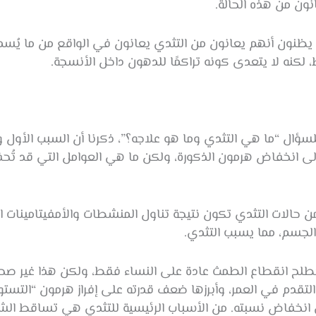
نون من هذه الحالة.
 يظنون أنهم يعانون من التثدي يعانون في الواقع من ما يُسم
لكنه لا يتعدى كونه تراكمًا للدهون داخل الأنسجة.
سؤال “ما هي التثدي وما هو علاجه؟”، ذكرنا أن السبب الأول و
إلى انخفاض هرمون الذكورة، ولكن ما هي العوامل التي قد تُح
ى 80% من حالات التثدي تكون نتيجة تناول المنشطات والأمفيتامينا
الجسم، مما يسبب التثدي.
طلح انقطاع الطمث عادة على النساء فقط، ولكن هذا غير صحي
التقدم في العمر، وأبرزها ضعف قدرته على إفراز هرمون “التس
انخفاض نسبته. من الأسباب الرئيسية للتثدي هي تساقط الشع