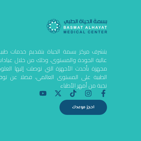
يتشرف مركز بسمة الحياة بتقديم خدمات طبي
عالية الجودة والمستوى، وذلك من خلال عيادا
مجهزة بأحدث الأجهزة التي توصلت إليها العلو
الطبية على المستوى العالمي، فضلا عن توف
نخبة من أمهر الأطباء
Y
X
T
I
F
o
-
i
n
a
u
t
k
s
c
احجز موعدك
t
w
t
t
e
u
i
o
a
b
b
t
k
g
o
e
t
r
o